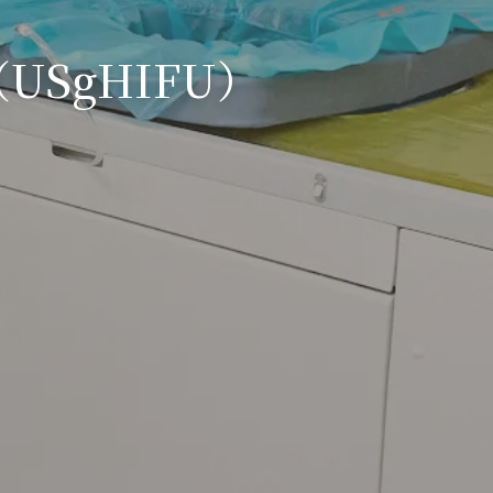
USgHIFU）