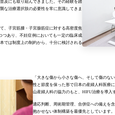
普及にも取り組んできました。その経験を踏
襲な治療選択肢の必要性を常に意識してきま
て、子宮筋腫・子宮腺筋症に対する高密度焦
しつつあり、不妊症例においても一定の臨床成
本では制度上の制約から、十分に検討される
「大きな傷から小さな傷へ、そして傷のない
性と節度を保った形で日本の産婦人科医療に
山産婦人科の協力のもと、HIFU治療を導入
適応判断、周術期管理、合併症への備えを含
抱かせない体制構築を最優先としています。