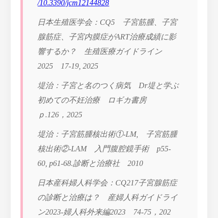
/10.3390/jcm12144828
日本生殖医学会：CQ5 子宮筋腫、子宮
腺筋症、子宮内膜症がART治療成績に影
響するか？ 生殖医療ガイドライン
2025 17-19, 2025
堤治：子宮と名のつく病気 Dr堤と学ぶ
初めての不妊治療 ロギカ書房
ｐ.126，2025
堤治：子宮筋腫核出術①-LM, 子宮筋腫
核出術②-LAM 入門腹腔鏡手術 p55-
60, p61-68.診断と治療社 2010
日本産科婦人科学会：CQ217子宮腺筋症
の診断と治療は？ 産婦人科ガイドライ
ン2023-婦人科外来編2023 74-75，202