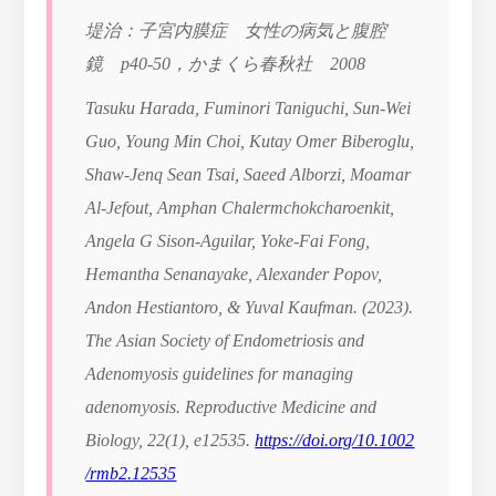
堤治：子宮内膜症 女性の病気と腹腔
鏡 p40-50，かまくら春秋社 2008
Tasuku Harada, Fuminori Taniguchi, Sun-Wei
Guo, Young Min Choi, Kutay Omer Biberoglu,
Shaw-Jenq Sean Tsai, Saeed Alborzi, Moamar
Al-Jefout, Amphan Chalermchokcharoenkit,
Angela G Sison-Aguilar, Yoke-Fai Fong,
Hemantha Senanayake, Alexander Popov,
Andon Hestiantoro, & Yuval Kaufman. (2023).
The Asian Society of Endometriosis and
Adenomyosis guidelines for managing
adenomyosis.
Reproductive Medicine and
Biology
,
22
(1), e12535.
https://doi.org/10.1002
/rmb2.12535