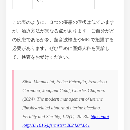
い。
この表のように、３つの疾患の症状は似ています
が、治療方法が異なる点があります。ご自分がど
の疾患であるかを、超音波検査やMRIで把握する
必要があります。ぜひ早めに産婦人科を受診し
て、検査をお受けください。
Silvia Vannuccini, Felice Petraglia, Francisco
Carmona, Joaquim Calaf, Charles Chapron.
(2024). The modern management of uterine
fibroids-related abnormal uterine bleeding.
Fertility and Sterility
,
122
(1), 20–30.
https://doi
.org/10.1016/j.fertnstert.2024.04.041