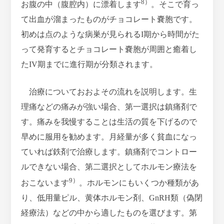
8）
お腹の中（腹腔内）に漂着します
。そこで育っ
て出血が溜まったものがチョコレート嚢胞です。
初めは点のような病巣が見られるI期から時間がた
って発育するとチョコレート嚢胞が周囲と癒着し
たIV期までに進行期が分類されます。
治療についておおよその流れを説明します。生
理痛などの痛みが強い場合、第一選択は鎮痛剤で
す。痛みを我慢することは生活の質を下げるので
早めに服用を勧めます。月経量が多く貧血になっ
ていれば鉄剤で治療します。鎮痛剤でコントロー
ルできない場合、第二選択としてホルモン療法を
9）
おこないます
。ホルモンにもいくつか種類があ
り、低用量ピル、黄体ホルモン剤、GnRH類（偽閉
経療法）などの中から適したものを選びます。第