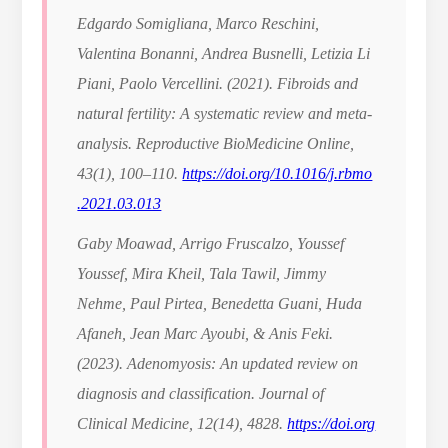
Edgardo Somigliana, Marco Reschini,
Valentina Bonanni, Andrea Busnelli, Letizia Li
Piani, Paolo Vercellini. (2021). Fibroids and
natural fertility: A systematic review and meta-
analysis.
Reproductive BioMedicine Online
,
43
(1), 100–110.
https://doi.org/10.1016/j.rbmo
.2021.03.013
Gaby Moawad, Arrigo Fruscalzo, Youssef
Youssef, Mira Kheil, Tala Tawil, Jimmy
Nehme, Paul Pirtea, Benedetta Guani, Huda
Afaneh, Jean Marc Ayoubi, & Anis Feki.
(2023). Adenomyosis: An updated review on
diagnosis and classification.
Journal of
Clinical Medicine
,
12
(14), 4828.
https://doi.org