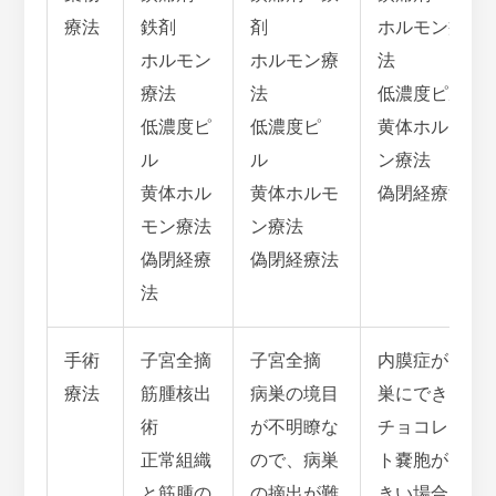
療法
鉄剤
剤
ホルモン療
ホルモン
ホルモン療
法
療法
法
低濃度ピル
低濃度ピ
低濃度ピ
黄体ホルモ
ル
ル
ン療法
黄体ホル
黄体ホルモ
偽閉経療法
モン療法
ン療法
偽閉経療
偽閉経療法
法
手術
子宮全摘
子宮全摘
内膜症が卵
療法
筋腫核出
病巣の境目
巣にできる
術
が不明瞭な
チョコレー
正常組織
ので、病巣
ト嚢胞が大
と筋腫の
の摘出が難
きい場合、