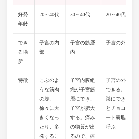
好発
20～40代
30～40代
20～40代
年齢
でき
子宮の内
子宮の筋層
子宮の外
る場
部
内
所
特徴
こぶのよ
子宮内膜組
子宮の外に
うな筋肉
織が子宮筋
できる。卵
の塊。
層にでき、
巣にできる
徐々に大
子宮が肥大
とチョコレ
きくなっ
する。痛み
ート嚢胞と
たり、多
の物質が出
呼ぶ
発するこ
るので、痛