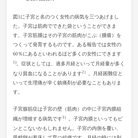
図1に子宮と名のつく女性の病気を三つあげまし
た。子宮は筋肉でできた袋ということができま
す。子宮筋腫はその子宮の筋肉がこぶ（腫瘍）を
つくって発育するものです。ある報告では女性の
60％にあるといわれるほど多くの女性にできます
1)
。症状としては、過多月経といって月経量が多く
2）
なり貧血になることがあります
。月経困難症と
いって生理痛が辛く鎮痛剤が必要なこともありま
す。
子宮腺筋症は子宮の壁（筋肉）の中に子宮内膜組
3）
織が増殖する病気です
。子宮内膜といってもピ
ンとこないかもしれません。子宮の内側を覆い、
受精卵が着床して育つ組織です。月経の時には剥