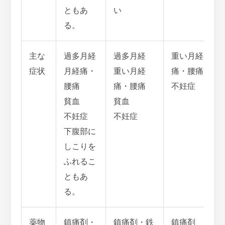
ともあ
い
る。
主な
過多月経
過多月経
重い月経
症状
月経痛・
重い月経
痛・腰痛
腰痛
痛・腰痛
不妊症
貧血
貧血
不妊症
不妊症
下腹部に
しこりを
ふれるこ
ともあ
る。
薬物
鎮痛剤・
鎮痛剤・鉄
鎮痛剤