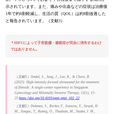
示されています。また、痛みや出血などの症状は治療後
1年で約6割軽減し、生活の質（QOL）は約8割改善した
と報告されています。（文献3）
＊HIFUによって子宮筋腫・腺筋症が完全に消失するわけ
ではありません。
（文献1）Jindal, S., Jung, J., Lee, K., & Chern, B.
(2023). High-intensity focused ultrasound for the treatment
of fibroids: A single-center experience in Singapore.
Gynecology and Minimally Invasive Therapy, 12(1), 15–
25.
https://doi.org/10.4103/gmit.gmit_102_22
（文献2）Dohmen, S., Recker, F., Ivanova, Y., Strunk, H.
M., Tonguc, T., Ramig, O., Thudium, M., Stader, J. M.,