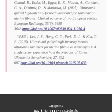
Conrad, R., Essler, M., Egger, E.-K., Mustea, A., Gortchev,
G. A., Dimitrov, D., & Marinova, M. (2025). Ultrasound-
guided high-intensity focused ultrasound for symptomatic
uterine fibroids: Clinical outcome of two European centers.
European Radiology, 35(6), 3638–
3648.
https://doi.org/10.1007/s00330-024-11230-4
（文献3）Lee, J.-S., Hong, G.-Y., Park, B.-J., & Kim, T.-
E. (2015). Ultrasound-guided high-intensity focused
ultrasound treatment for uterine fibroid & adenomyosis: A
single center experience from the Republic of Korea.
Ultrasonics Sonochemistry, 27, 682–
687.
https://doi.org/10.1016/j.ultsonch.2015.05.033
一般社団法人
婦人科HIFU研究会