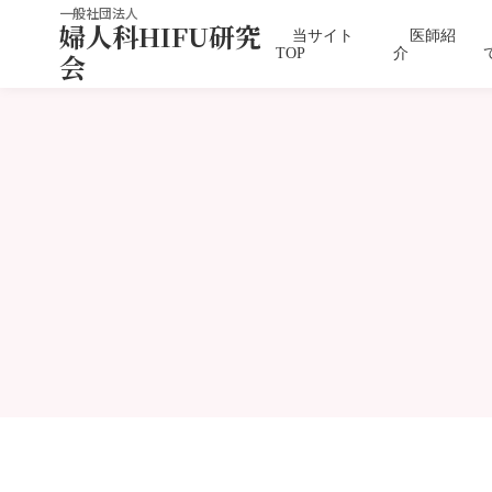
一般社団法人
婦人科HIFU研究
当サイト
医師紹
TOP
介
会