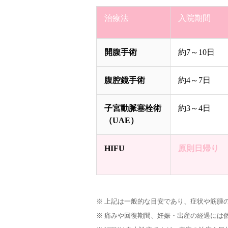
治療法
入院期間
開腹手術
約7～10日
腹腔鏡手術
約4～7日
子宮動脈塞栓術
約3～4日
（UAE）
HIFU
原則日帰り
※ 上記は一般的な目安であり、症状や筋腫
※ 痛みや回復期間、妊娠・出産の経過には