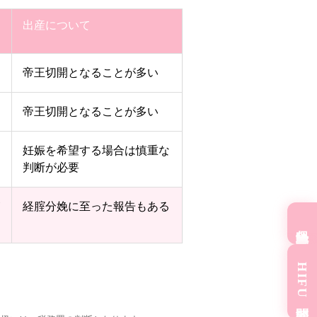
出産について
帝王切開となることが多い
帝王切開となることが多い
る
妊娠を希望する場合は慎重な
判断が必要
が
経腟分娩に至った報告もある
保険診療外来
HIFU問診票