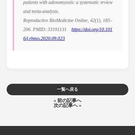
patients with adenomyosis: a systematic review
and meta-analysis.
Reproductive BioMedicine Online, 42(1), 185–
206. PMID: 33191131
https://doi.org/10.101
6/j.rbmo.2020.09.023
一覧へ戻る
« 前の記事へ
次の記事へ »